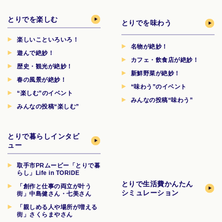
とりでを楽しむ
とりでを味わう
楽しいこといろいろ！
名物が絶妙！
遊んで絶妙！
カフェ・飲食店が絶妙！
歴史・観光が絶妙！
新鮮野菜が絶妙！
春の風景が絶妙！
“味わう”のイベント
“楽しむ”のイベント
みんなの投稿“味わう”
みんなの投稿“楽しむ”
とりで暮らしインタビ
ュー
取手市PRムービー「とりで暮
らし」Life in TORIDE
とりで生活費
かんたん
「創作と仕事の両立が叶う
シミュレーション
街」中島健さん・七美さん
「親しめる人や場所が増える
街」さくらまやさん