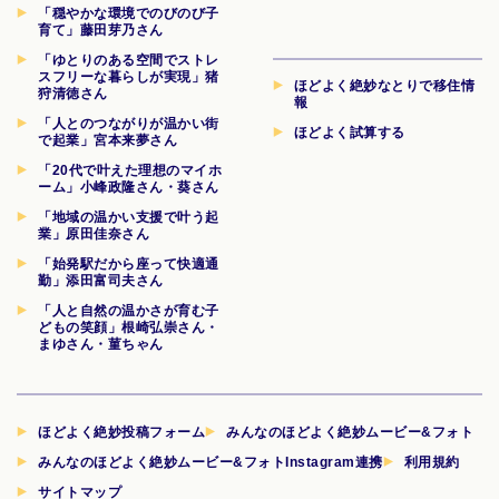
「穏やかな環境でのびのび子
育て」藤田芽乃さん
「ゆとりのある空間でストレ
スフリーな暮らしが実現」猪
ほどよく絶妙なとりで移住情
狩清徳さん
報
「人とのつながりが温かい街
ほどよく試算する
で起業」宮本来夢さん
「20代で叶えた理想のマイホ
ーム」小峰政隆さん・葵さん
「地域の温かい支援で叶う起
業」原田佳奈さん
「始発駅だから座って快適通
勤」添田富司夫さん
「人と自然の温かさが育む子
どもの笑顔」根崎弘崇さん・
まゆさん・菫ちゃん
ほどよく絶妙投稿フォーム
みんなのほどよく絶妙ムービー&フォト
みんなのほどよく絶妙ムービー&フォトInstagram連携
利用規約
サイトマップ