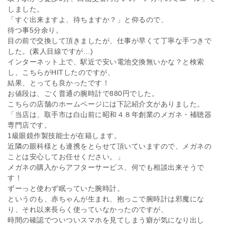
しました。
「すぐ出来ますよ、待ちますか？」と仰るので、
待つ事5分余り。
目の前で交換して頂きましたが、仕事が早くて丁寧な手つきで
した。(素人目線ですが…)
インターネット上で、駅近で安い電池交換無いかな？と検索
し、こちらがHITしたのですが、
結果、とっても良かったです！
お値段は、ごく普通の腕時計で880円でした。
こちらの店舗のホームページには下記紹介文がありました。
「当店は、取手市は白山前に昭和４８年創業のメガネ・補聴器
専門店です。
1級眼鏡作製技能士が在籍します。
近隣の眼科様とも連携をとらせて頂いていますので、メガネの
ことは安心してお任せください。」
メガネの購入からアフターサービス、何でも相談出来そうで
す！
ずーっと使わず眠っていた腕時計。
というのも、赤ちゃんが生まれ、抱っこで腕時計は邪魔にな
り、それ以来長らく使っていなかったのですが、
時間の確認でついついスマホを見てしまう癖が気になり出し