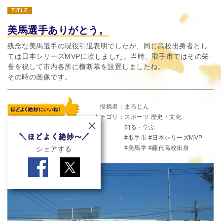
TITLE
美馬選手ありがとう。
残念な美馬選手の現役引退表明でしたが、同じ高校出身者とし
ては日本シリーズMVPに涙しました。当時、取手市ではその栄
誉を祝して市内各所に横断幕を設置しましたね。
その時の画像です。
投稿者
まろじん
カテゴリ
スポーツ
歴史・文化
知る・学ぶ
取手市
日本シリーズMVP
美馬学
藤代高校出身
シェアする