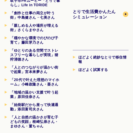
取手市PRムービー「とりで暮
らし」Life in TORIDE
とりで生活費
かんたん
「創作と仕事の両立が叶う
シミュレーション
街」中島健さん・七美さん
「親しめる人や場所が増える
街」さくらまやさん
「穏やかな環境でのびのび子
育て」藤田芽乃さん
「ゆとりのある空間でストレ
スフリーな暮らしが実現」猪
ほどよく絶妙なとりで移住情
狩清徳さん
報
「人とのつながりが温かい街
ほどよく試算する
で起業」宮本来夢さん
「20代で叶えた理想のマイホ
ーム」小峰政隆さん・葵さん
「地域の温かい支援で叶う起
業」原田佳奈さん
「始発駅だから座って快適通
勤」添田富司夫さん
「人と自然の温かさが育む子
どもの笑顔」根崎弘崇さん・
まゆさん・菫ちゃん