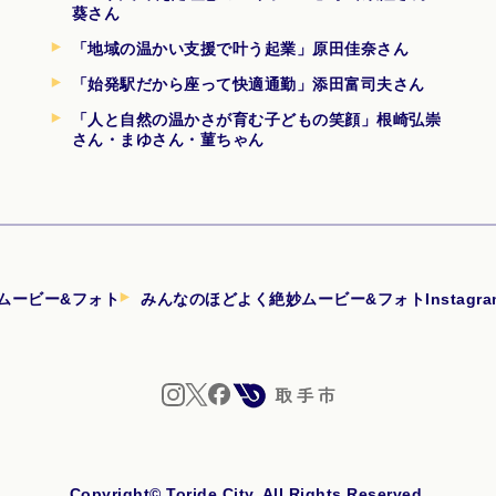
葵さん
「地域の温かい支援で叶う起業」原田佳奈さん
「始発駅だから座って快適通勤」添田富司夫さん
「人と自然の温かさが育む子どもの笑顔」根崎弘崇
さん・まゆさん・菫ちゃん
ムービー&フォト
みんなのほどよく絶妙ムービー&フォトInstagr
Copyright© Toride City. All Rights Reserved.