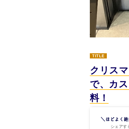
TITLE
クリスマ
で、カス
料！
シェアす