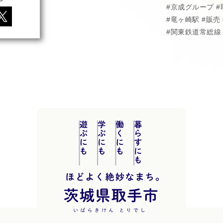
京成グループ
竜ヶ崎駅
販売
関東鉄道常総線