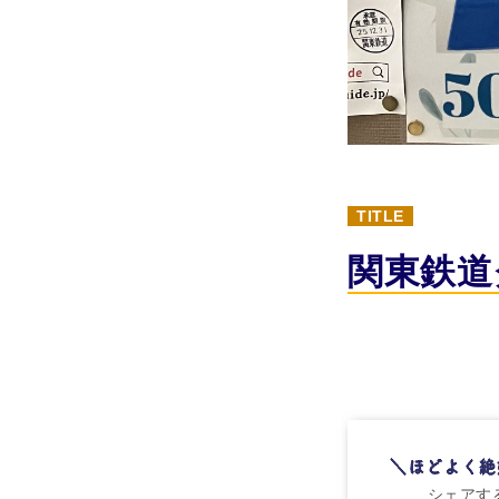
TITLE
関東鉄道
シェアす