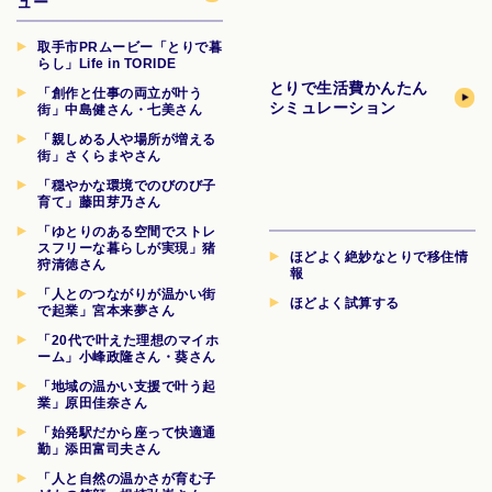
ュー
取手市PRムービー「とりで暮
らし」Life in TORIDE
とりで生活費
かんたん
「創作と仕事の両立が叶う
シミュレーション
街」中島健さん・七美さん
「親しめる人や場所が増える
街」さくらまやさん
「穏やかな環境でのびのび子
育て」藤田芽乃さん
「ゆとりのある空間でストレ
スフリーな暮らしが実現」猪
ほどよく絶妙なとりで移住情
狩清徳さん
報
「人とのつながりが温かい街
ほどよく試算する
で起業」宮本来夢さん
「20代で叶えた理想のマイホ
ーム」小峰政隆さん・葵さん
「地域の温かい支援で叶う起
業」原田佳奈さん
「始発駅だから座って快適通
勤」添田富司夫さん
「人と自然の温かさが育む子