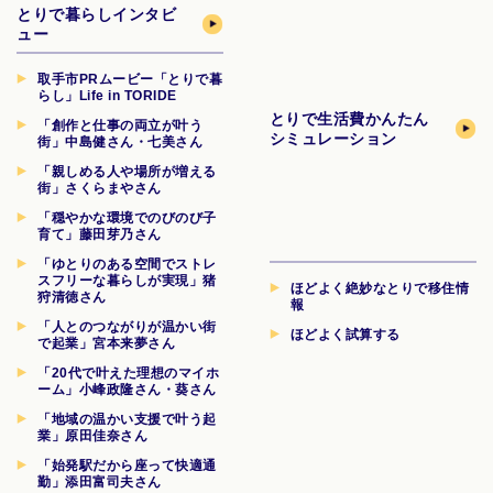
とりで暮らしインタビ
ュー
取手市PRムービー「とりで暮
らし」Life in TORIDE
とりで生活費
かんたん
「創作と仕事の両立が叶う
シミュレーション
街」中島健さん・七美さん
「親しめる人や場所が増える
街」さくらまやさん
「穏やかな環境でのびのび子
育て」藤田芽乃さん
「ゆとりのある空間でストレ
スフリーな暮らしが実現」猪
ほどよく絶妙なとりで移住情
狩清徳さん
報
「人とのつながりが温かい街
ほどよく試算する
で起業」宮本来夢さん
「20代で叶えた理想のマイホ
ーム」小峰政隆さん・葵さん
「地域の温かい支援で叶う起
業」原田佳奈さん
「始発駅だから座って快適通
勤」添田富司夫さん