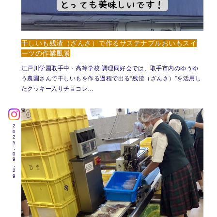
干しいも残渣（ざんさ）で作るサステナブルおいもスイ
ーツの作業風景
江戸川学園取手中・高等学校 調理同好会では、取手市内のゆうゆ
う農園さんで干しいもを作る過程で出る“残渣（ざんさ）”を活用し
たクッキー入りチョコレ…
2025.09.29