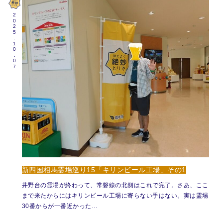
2025.10.07
新四国相馬霊場巡り15「キリンビール工場」その1
井野台の霊場が終わって、常磐線の北側はこれで完了。さあ、ここ
まで来たからにはキリンビール工場に寄らない手はない。実は霊場
30番からが一番近かった…