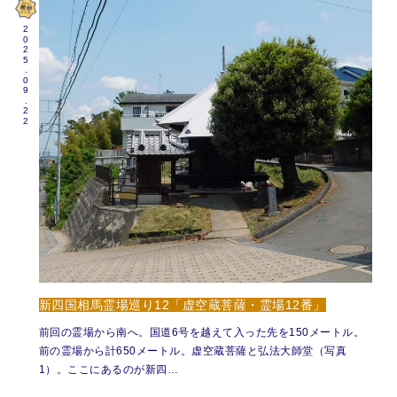
2025.09.22
新四国相馬霊場巡り12「虚空蔵菩薩・霊場12番」
前回の霊場から南へ。国道6号を越えて入った先を150メートル。
前の霊場から計650メートル。虚空蔵菩薩と弘法大師堂（写真
1）。ここにあるのが新四…