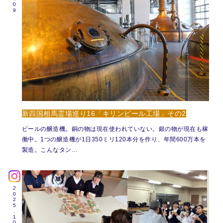
新四国相馬霊場巡り16「キリンビール工場」その2
ビールの醸造機。銅の物は現在使われていない。銀の物が現在も稼
働中。1つの醸造機が1日350ミリ120本分を作り、年間600万本を
製造。こんなタン…
2025.10.08