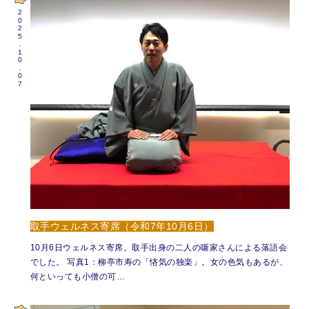
2025.10.07
取手ウェルネス寄席（令和7年10月6日）
10月6日ウェルネス寄席。取手出身の二人の噺家さんによる落語会
でした。 写真1：柳亭市寿の「悋気の独楽」。女の色気もあるが、
何といっても小僧の可…