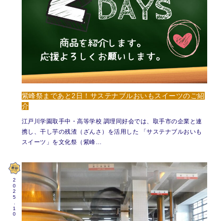
紫峰祭まであと2日！サステナブルおいもスイーツのご紹
介
江戸川学園取手中・高等学校 調理同好会では、取手市の企業と連
携し、干し芋の残渣（ざんさ）を活用した 「サステナブルおいも
スイーツ」を文化祭（紫峰…
2025.10.09