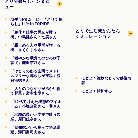
とりで暮らしインタビ
ュー
取手市PRムービー「とりで暮
らし」Life in TORIDE
とりで生活費
かんたん
「創作と仕事の両立が叶う
シミュレーション
街」中島健さん・七美さん
「親しめる人や場所が増える
街」さくらまやさん
「穏やかな環境でのびのび子
育て」藤田芽乃さん
「ゆとりのある空間でストレ
スフリーな暮らしが実現」猪
ほどよく絶妙なとりで移住情
狩清徳さん
報
「人とのつながりが温かい街
ほどよく試算する
で起業」宮本来夢さん
「20代で叶えた理想のマイホ
ーム」小峰政隆さん・葵さん
「地域の温かい支援で叶う起
業」原田佳奈さん
「始発駅だから座って快適通
勤」添田富司夫さん