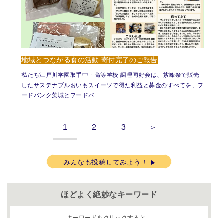
地域とつながる食の活動 寄付完了のご報告
私たち江戸川学園取手中・高等学校 調理同好会は、紫峰祭で販売
したサステナブルおいもスイーツで得た利益と募金のすべてを、フ
ードバンク茨城とフードバ…
1
2
3
＞
みんなも投稿してみよう！
ほどよく絶妙なキーワード
キーワードをクリックすると、