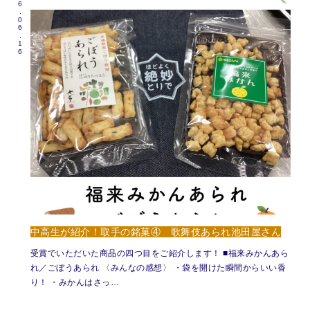
2026.06.16
中高生が紹介！取手の銘菓④ 歌舞伎あられ池田屋さん
受賞でいただいた商品の四つ目をご紹介します！ ■福来みかんあら
れ／ごぼうあられ 〈みんなの感想〉 ・袋を開けた瞬間からいい香
り！ ・みかんはさっ…