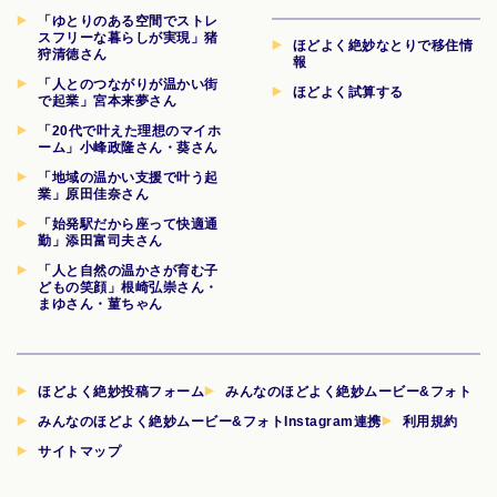
「ゆとりのある空間でストレ
スフリーな暮らしが実現」猪
ほどよく絶妙なとりで移住情
狩清徳さん
報
「人とのつながりが温かい街
ほどよく試算する
で起業」宮本来夢さん
「20代で叶えた理想のマイホ
ーム」小峰政隆さん・葵さん
「地域の温かい支援で叶う起
業」原田佳奈さん
「始発駅だから座って快適通
勤」添田富司夫さん
「人と自然の温かさが育む子
どもの笑顔」根崎弘崇さん・
まゆさん・菫ちゃん
ほどよく絶妙投稿フォーム
みんなのほどよく絶妙ムービー&フォト
みんなのほどよく絶妙ムービー&フォトInstagram連携
利用規約
サイトマップ