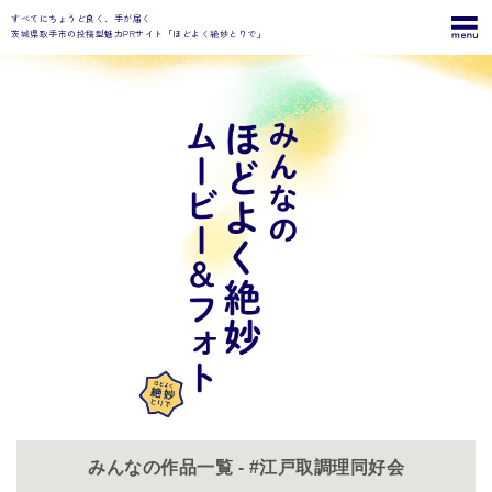
すべてにちょうど良く、手が届く
茨城県取手市の投稿型魅力PRサイト「ほどよく絶妙とりで」
みんなの作品一覧 - #江戸取調理同好会