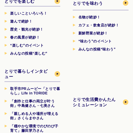
とりでを楽しむ
とりでを味わう
楽しいこといろいろ！
名物が絶妙！
遊んで絶妙！
カフェ・飲食店が絶妙！
歴史・観光が絶妙！
新鮮野菜が絶妙！
春の風景が絶妙！
“味わう”のイベント
“楽しむ”のイベント
みんなの投稿“味わう”
みんなの投稿“楽しむ”
とりで暮らしインタビ
ュー
取手市PRムービー「とりで暮
らし」Life in TORIDE
とりで生活費
かんたん
「創作と仕事の両立が叶う
シミュレーション
街」中島健さん・七美さん
「親しめる人や場所が増える
街」さくらまやさん
「穏やかな環境でのびのび子
育て」藤田芽乃さん